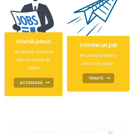
Ofertă joburi
Trimite un job
Aici puteți vizualiza
Aici puteți trimite o
oferta noatră de
ofertă de joburi.
joburi.
TRIMITE
ACCESEAZĂ